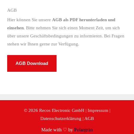
AGB
Hier können Sie unsere
AGB als PDF herunterladen und
einsehen
. Bitte nehmen Sie sich einen Moment Zeit, um sich
über unsere Geschäftsbedingungen zu informieren. Bei Fragen
stehen wir Ihnen gerne zur Verfügung.
AGB Download
© 2026 Recos Electronic GmbH |
Impressum
|
Datenschutzerklärung
|
AGB
Made with ♡ by
Polargrün